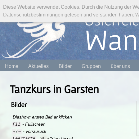
Diese Website verwendet Cookies. Durch die Nutzung der We
Österrei
Datenschutzbestimmungen gelesen und verstanden haben. Wen
Wan
Home
Aktuelles
Bilder
Gruppen
über uns
Tanzkurs in Garsten
Bilder
Diashow: erstes Bild anklicken
F11
- Fullscreen
→
/
←
- vor/zurück
Leertaste
- Start/Stop (5sec)