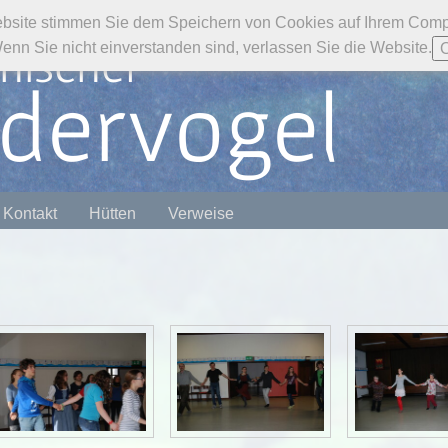
bsite stimmen Sie dem Speichern von Cookies auf Ihrem Compu
chischer
n Sie nicht einverstanden sind, verlassen Sie die Website.
dervogel
Kontakt
Hütten
Verweise