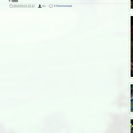
1999
2014/02/13 22:12
·
leo
·
0 Kommentare