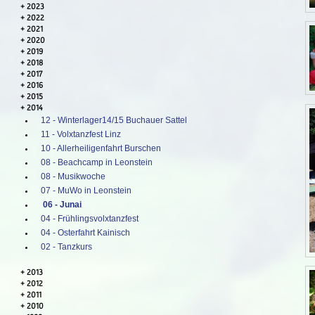
2023
2022
2021
2020
2019
2018
2017
2016
2015
2014
12 - Winterlager14/15 Buchauer Sattel
11 - Volxtanzfest Linz
10 - Allerheiligenfahrt Burschen
08 - Beachcamp in Leonstein
08 - Musikwoche
07 - MuWo in Leonstein
06 - Junai
04 - Frühlingsvolxtanzfest
04 - Osterfahrt Kainisch
02 - Tanzkurs
2013
2012
2011
2010