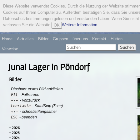
Diese Website verwendet Cookies. Durch die Nutzung der Website stimme
Österreichischer
Cookies auf Ihrem Computer zu. Außerdem bestätigen Sie, dass Sie unser
Wandervogel
Datenschutzbestimmungen gelesen und verstanden haben. Wenn Sie nicht 
verlassen Sie die Website.
Weitere Information
OK
Home
Aktuelles
Bilder
Gruppen
über uns
Kontakt
Hütten
Suchen
Verweise
Junai Lager in Pöndorf
Bilder
Diashow: erstes Bild anklicken
F11
- Fullscreen
→
←
/
- vor/zurück
Leertaste
- Start/Stop (5sec)
+
-
/
- schneller/langsamer
ESC
- beenden
2026
2025
2024