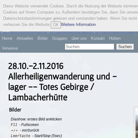
Diese Website verwendet Cookies. Durch die Nutzung der Website stimme
Österreichischer
Cookies auf Ihrem Computer zu. Außerdem bestätigen Sie, dass Sie unser
Wandervogel
Datenschutzbestimmungen gelesen und verstanden haben. Wenn Sie nicht 
verlassen Sie die Website.
Weitere Information
OK
Home
Aktuelles
Bilder
Gruppen
über uns
Kontakt
Hütten
Suchen
Verweise
28.10.-2.11.2016
Allerheiligenwanderung und -
lager -- Totes Gebirge /
Lambacherhütte
Bilder
Diashow: erstes Bild anklicken
F11
- Fullscreen
→
←
/
- vor/zurück
Leertaste
- Start/Stop (5sec)