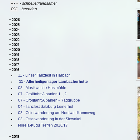
+
-
/
- schneller/langsamer
ESC
- beenden
2026
2025
2024
2023
2022
2021
2020
2019
2018
2017
2016
11 - Linzer Tanzfest in Harbach
11 - Allerheiligenlager Lambacherhütte
08 - Musikwoche Haslmühle
07 - Großfahrt Albanien 1
, 2
07 - Großfahrt Albanien - Radgruppe
04 - Tanzfest Salzburg Leinerhof
03 - Osterwanderung am Nordwaldkammweg
03 - Osterwanderung in der Slowakei
Noreia-Kudu Treffen 2016/17
2015