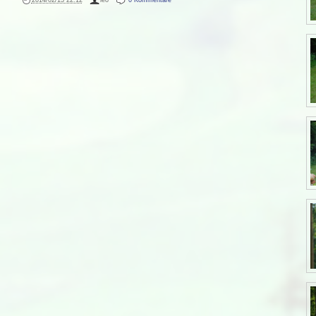
2014/02/13 22:12
·
leo
·
0 Kommentare