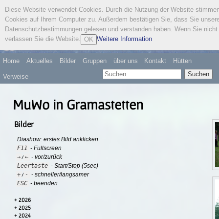
Diese Website verwendet Cookies. Durch die Nutzung der Website stimme
Österreichischer
Cookies auf Ihrem Computer zu. Außerdem bestätigen Sie, dass Sie unser
Wandervogel
Datenschutzbestimmungen gelesen und verstanden haben. Wenn Sie nicht 
verlassen Sie die Website.
Weitere Information
OK
Home
Aktuelles
Bilder
Gruppen
über uns
Kontakt
Hütten
Suchen
Verweise
MuWo in Gramastetten
Bilder
Diashow: erstes Bild anklicken
F11
- Fullscreen
→
←
/
- vor/zurück
Leertaste
- Start/Stop (5sec)
+
-
/
- schneller/langsamer
ESC
- beenden
2026
2025
2024