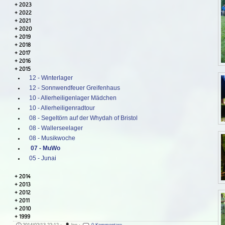
2023
2022
2021
2020
2019
2018
2017
2016
2015
12 - Winterlager
12 - Sonnwendfeuer Greifenhaus
10 - Allerheiligenlager Mädchen
10 - Allerheiligenradtour
08 - Segeltörn auf der Whydah of Bristol
08 - Wallerseelager
08 - Musikwoche
07 - MuWo
05 - Junai
2014
2013
2012
2011
2010
1999