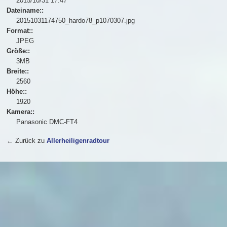
2015/10/31 17:47
Dateiname::
20151031174750_hardo78_p1070307.jpg
Format::
JPEG
Größe::
3MB
Breite::
2560
Höhe::
1920
Kamera::
Panasonic DMC-FT4
← Zurück zu
Allerheiligenradtour