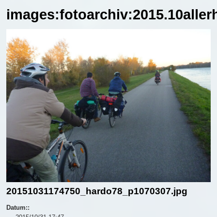
images:fotoarchiv:2015.10alle
20151031174750_hardo78_p1070307.jpg
Datum::