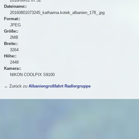
2016/08/01 07:32
Dateiname::
20160801073245_katharina.kotek_albanien_178_.jpg
Format::
JPEG
Größe::
2MB
Breite::
3264
Höhe::
2448
Kamera::
NIKON COOLPIX S9100
← Zurück zu
Albaniengroßfahrt Radlergruppe