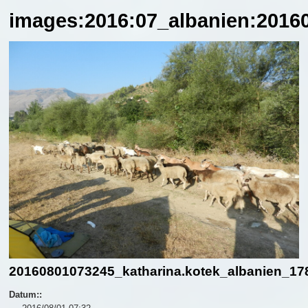
images:2016:07_albanien:20160
20160801073245_katharina.kotek_albanien_17
Datum::