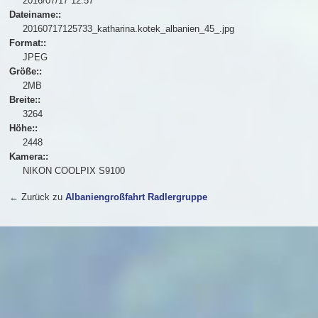
2016/07/17 12:57
Dateiname::
20160717125733_katharina.kotek_albanien_45_.jpg
Format::
JPEG
Größe::
2MB
Breite::
3264
Höhe::
2448
Kamera::
NIKON COOLPIX S9100
← Zurück zu
Albaniengroßfahrt Radlergruppe