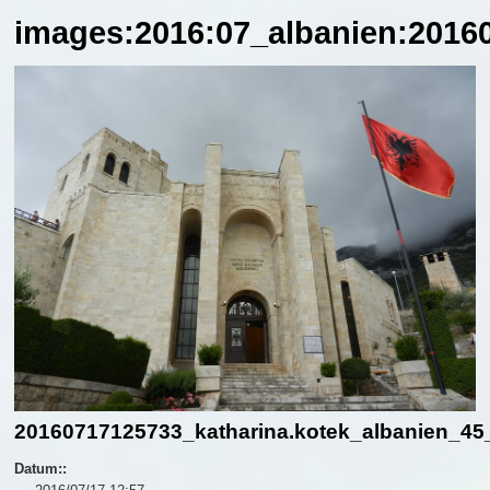
images:2016:07_albanien:20160
20160717125733_katharina.kotek_albanien_45_
Datum::