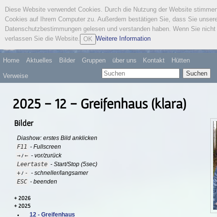
Diese Website verwendet Cookies. Durch die Nutzung der Website stimme
Österreichischer
Cookies auf Ihrem Computer zu. Außerdem bestätigen Sie, dass Sie unser
Wandervogel
Datenschutzbestimmungen gelesen und verstanden haben. Wenn Sie nicht 
verlassen Sie die Website.
Weitere Information
OK
Home
Aktuelles
Bilder
Gruppen
über uns
Kontakt
Hütten
Suchen
Verweise
2025 - 12 - Greifenhaus (klara)
Bilder
Diashow: erstes Bild anklicken
F11
- Fullscreen
→
←
/
- vor/zurück
Leertaste
- Start/Stop (5sec)
+
-
/
- schneller/langsamer
ESC
- beenden
2026
2025
12 - Greifenhaus