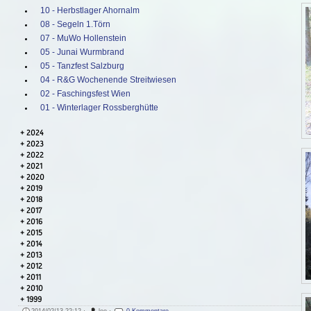
10 - Herbstlager Ahornalm
08 - Segeln 1.Törn
07 - MuWo Hollenstein
05 - Junai Wurmbrand
05 - Tanzfest Salzburg
04 - R&G Wochenende Streitwiesen
02 - Faschingsfest Wien
01 - Winterlager Rossberghütte
2024
2023
2022
2021
2020
2019
2018
2017
2016
2015
2014
2013
2012
2011
2010
1999