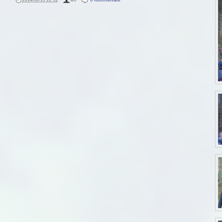
2014/02/13 22:12
·
leo
·
0 Kommentare